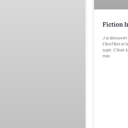
Fiction I
J’ai découvert 
FibreTibre et l
sujet. C’était 
mes