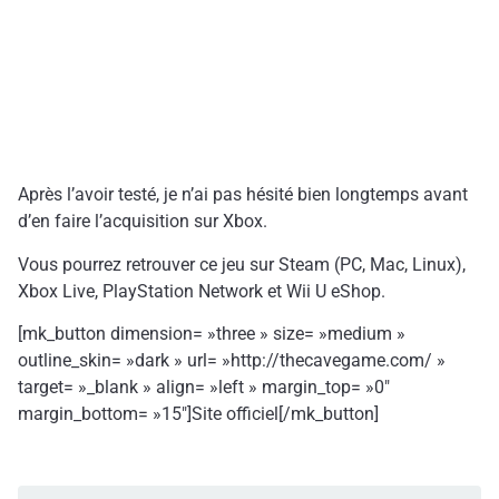
Après l’avoir testé, je n’ai pas hésité bien longtemps avant
d’en faire l’acquisition sur Xbox.
Vous pourrez retrouver ce jeu sur Steam (PC, Mac, Linux),
Xbox Live, PlayStation Network et Wii U eShop.
[mk_button dimension= »three » size= »medium »
outline_skin= »dark » url= »http://thecavegame.com/ »
target= »_blank » align= »left » margin_top= »0″
margin_bottom= »15″]Site officiel[/mk_button]