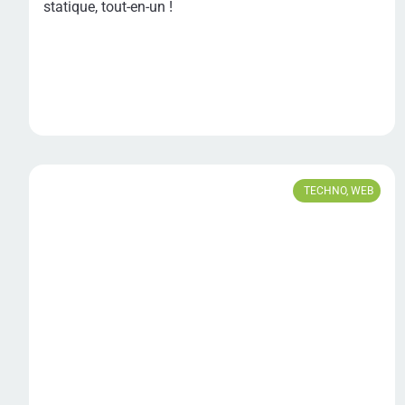
statique, tout-en-un !
TECHNO
,
WEB